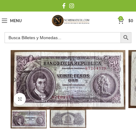
0
MENU
$
0
Botón de búsqu
Buscar:
Click to enlarge