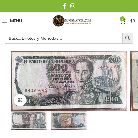
0
MENU
$
0
Botón de búsqu
Buscar:
Click to enlarge