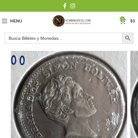
0
MENU
$
0
Botón de búsqu
Buscar: