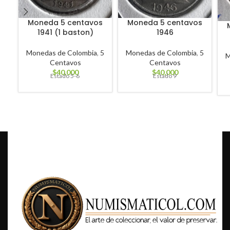
Moneda 5 centavos
Moneda 5 centavos
1941 (1 baston)
1946
Monedas de Colombia
,
5
Monedas de Colombia
,
5
M
Centavos
Centavos
$
40,000
$
40,000
Estado 5-6
Estado 9