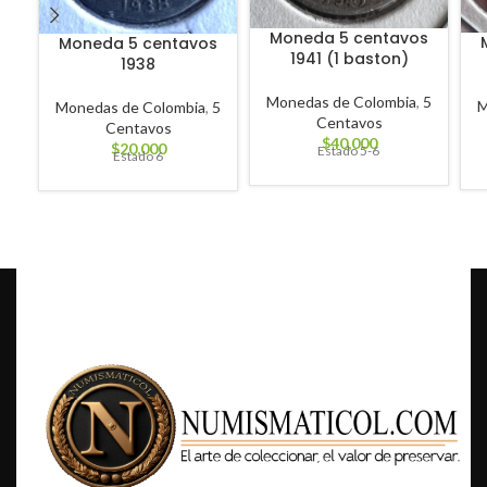
Moneda 5 centavos
Moneda 5 centavos
1941 (1 baston)
1938
Monedas de Colombia
,
5
M
Monedas de Colombia
,
5
Centavos
Centavos
$
40,000
$
20,000
Estado 5-6
Estado 6