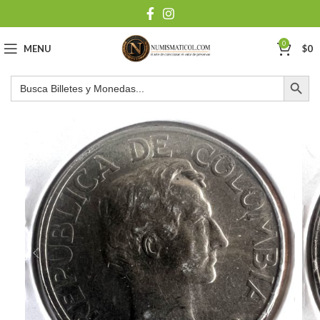
0
MENU
$
0
Botón de búsqu
Buscar: