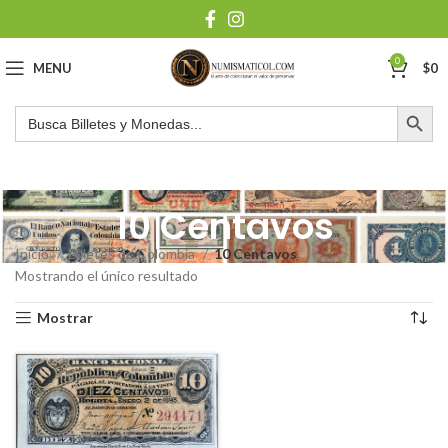
0
MENU
$
0
Botón de búsqu
Buscar:
10 Centavos
Inicio
Billetes de Colombia
10 Centavos
Mostrando el único resultado
Mostrar